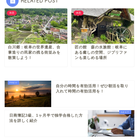
RELATED POST
休息
休息
白川郷：岐阜の世界遺産、合
匠の館 森の水族館：岐阜に
掌造りの民家の残る街並みを
ある癒しの空間、ジブリファ
散策しよう！
ンも楽しめる場所
自分の時間を有効活用！ぜひ朝活を取り
入れて時間の有効活用を！
日商簿記3級、1ヶ月半で独学合格した方
法を詳しく紹介