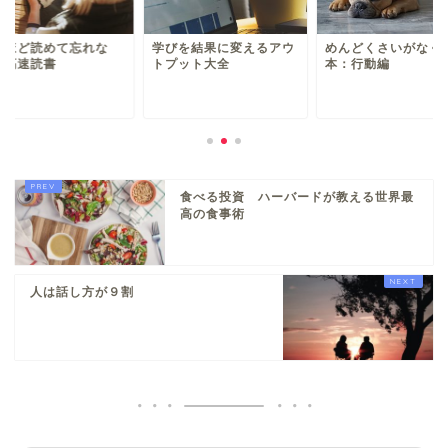
ぬほど読めて忘れな
学びを結果に変えるアウ
めんどくさいがなく
 高速読書
トプット大全
本：行動編
食べる投資 ハーバードが教える世界最
高の食事術
人は話し方が９割