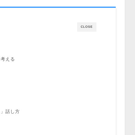
CLOSE
を考える
い」話し方